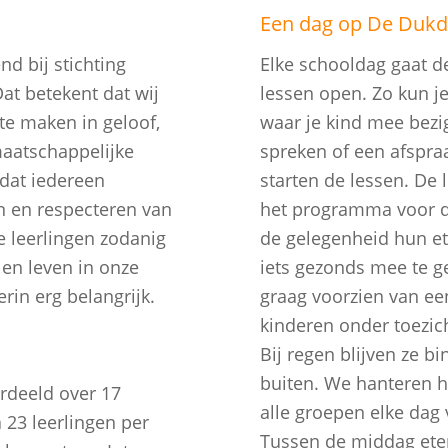
Een dag op De Dukd
d bij stichting
Elke schooldag gaat d
at betekent dat wij
lessen open. Zo kun je
te maken in geloof,
waar je kind mee bezig
maatschappelijke
spreken of een afspra
 dat iedereen
starten de lessen. De
n en respecteren van
het programma voor di
e leerlingen zodanig
de gelegenheid hun et
 en leven in onze
iets gezonds mee te g
in erg belangrijk.
graag voorzien van e
kinderen onder toezich
Bij regen blijven ze b
buiten. We hanteren he
rdeeld over 17
alle groepen elke dag 
 23 leerlingen per
Tussen de middag ete