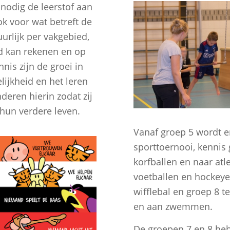
 nodig de leerstof aan
ok voor wat betreft de
uurlijk per vakgebied,
ed kan rekenen en op
nis zijn de groei in
lijkheid en het leren
deren hierin zodat zij
hun verdere leven.
Vanaf groep 5 wordt e
sporttoernooi, kennis
korfballen en naar atl
voetballen en hockeye
wifflebal en groep 8 
en aan zwemmen.
De groepen 7 en 8 heb