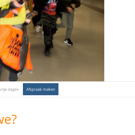
vrije dagen
Afspraak maken
we?