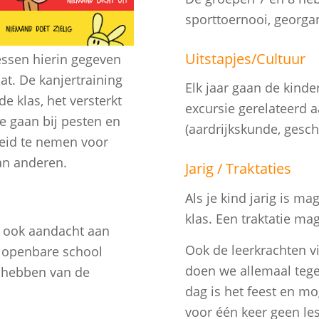
sporttoernooi, georga
Uitstapjes/Cultuur
ssen hierin gegeven
t. De kanjertraining
Elk jaar gaan de kinde
e klas, het versterkt
excursie gerelateerd 
e gaan bij pesten en
(aardrijkskunde, gesch
heid te nemen voor
van anderen.
Jarig / Traktaties
Als je kind jarig is ma
klas. Een traktatie mag
e ook aandacht aan
Ook de leerkrachten vi
s openbare school
doen we allemaal tegel
s hebben van de
dag is het feest en m
voor één keer geen les