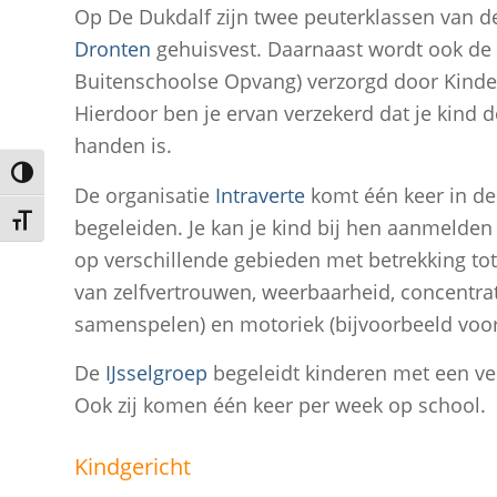
Op De Dukdalf zijn twee peuterklassen van 
Dronten
gehuisvest. Daarnaast wordt ook de
Buitenschoolse Opvang) verzorgd door Kind
Hierdoor ben je ervan verzekerd dat je kind 
handen is.
Keuze voor hoog contrast
De organisatie
Intraverte
komt één keer in de
Kies grootte van het lettertype
begeleiden. Je kan je kind bij hen aanmelden
op verschillende gebieden met betrekking tot
van zelfvertrouwen, weerbaarheid, concentrat
samenspelen) en motoriek (bijvoorbeeld voor 
De
IJsselgroep
begeleidt kinderen met een ver
Ook zij komen één keer per week op school.
Kindgericht