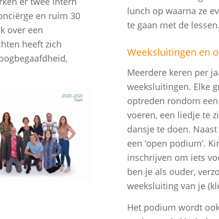
ken er twee Intern
lunch op waarna ze ev
conciërge en ruim 30
te gaan met de lessen
ok over een
hten heeft zich
Weeksluitingen en 
hoogbegaafdheid,
Meerdere keren per ja
weeksluitingen. Elke g
optreden rondom een 
voeren, een liedje te 
dansje te doen. Naast
een ‘open podium’. Ki
inschrijven om iets vo
ben je als ouder, ver
weeksluiting van je (kl
Het podium wordt ook 