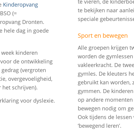
te vieren, de kinderb
de
Kinderopvang
te bekijken naar aanl
 BSO (=
speciale gebeurteniss
eropvang Dronten.
de hele dag in goede
Sport en bewegen
Alle groepen krijgen 
 week kinderen
worden de gymlessen 
 voor de ontwikkeling
vakleerkracht. De twee
 gedrag (vergroten
gymles. De kleuters h
ie, overgevoeligheid,
gebruikt kan worden,
het schrijven).
gymmen. De kinderen i
op andere momenten 
klaring voor dyslexie.
bewegen nodig om geco
Ook tijdens de lesse
‘bewegend leren’.