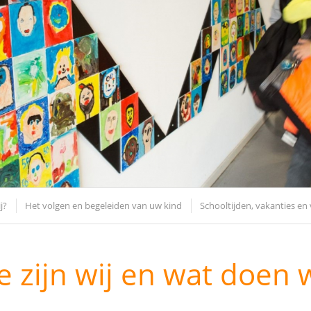
j?
Het volgen en begeleiden van uw kind
Schooltijden, vakanties en 
e zijn wij en wat doen 